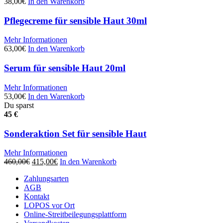
38,00
€
In den Warenkorb
Pflegecreme für sensible Haut 30ml
Mehr Informationen
63,00
€
In den Warenkorb
Serum für sensible Haut 20ml
Mehr Informationen
53,00
€
In den Warenkorb
Du sparst
45 €
Sonderaktion Set für sensible Haut
Mehr Informationen
Ursprünglicher
Aktueller
460,00
€
415,00
€
In den Warenkorb
Preis
Preis
Zahlungsarten
war:
ist:
AGB
460,00€
415,00€.
Kontakt
LOPOS vor Ort
Online-Streitbeilegungsplattform