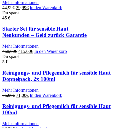
Mehr Informationen
Ursprünglicher
Aktueller
44,99
€
29,99
€
In den Warenkorb
Preis
Preis
Du sparst
war:
ist:
45 €
44,99€
29,99€.
Starter Set für sensible Haut
Neukunden – Geld zurück Garantie
Mehr Informationen
Ursprünglicher
Aktueller
460,00
€
415,00
€
In den Warenkorb
Preis
Preis
Du sparst
war:
ist:
5 €
460,00€
415,00€.
Reinigungs- und Pflegemilch für sensible Haut
Doppelpack, 2x 100ml
Mehr Informationen
Ursprünglicher
Aktueller
76,00
€
71,00
€
In den Warenkorb
Preis
Preis
war:
ist:
Reinigungs- und Pflegemilch für sensible Haut
76,00€
71,00€.
100ml
Mehr Informationen