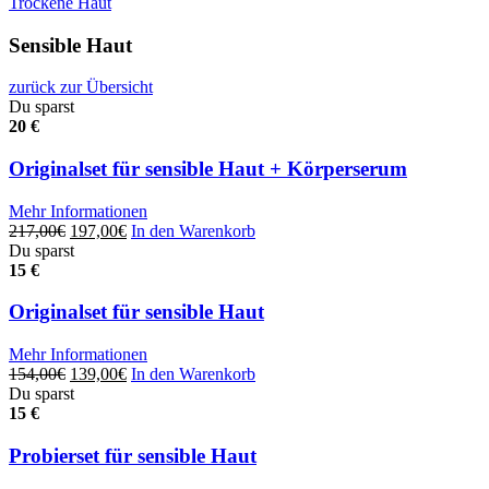
Trockene Haut
Sensible Haut
zurück zur Übersicht
Du sparst
20 €
Originalset für sensible Haut + Körperserum
Mehr Informationen
Ursprünglicher
Aktueller
217,00
€
197,00
€
In den Warenkorb
Preis
Preis
Du sparst
war:
ist:
15 €
217,00€
197,00€.
Originalset für sensible Haut
Mehr Informationen
Ursprünglicher
Aktueller
154,00
€
139,00
€
In den Warenkorb
Preis
Preis
Du sparst
war:
ist:
15 €
154,00€
139,00€.
Probierset für sensible Haut